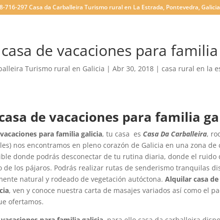
8-716-297 Casa da Carballeira Turismo rural en La Estrada, Pontevedra, Galicia.
 casa de vacaciones para familia 
alleira Turismo rural en Galicia
|
Abr 30, 2018
|
casa rural en la 
 casa de vacaciones para familia ga
 vacaciones para familia galicia
, tu casa es
Casa Da Carballeira
, r
bles) nos encontramos en pleno corazón de Galicia en una zona d
ible donde podrás desconectar de tu rutina diaria, donde el ruido 
o de los pájaros. Podrás realizar rutas de senderismo tranquilas d
lmente natural y rodeado de vegetación autóctona.
Alquilar casa de
cia
, ven y conoce nuestra carta de masajes variados así como el pa
e ofertamos.
 vacaciones para familia galicia
, para ello casa da carballeira dis