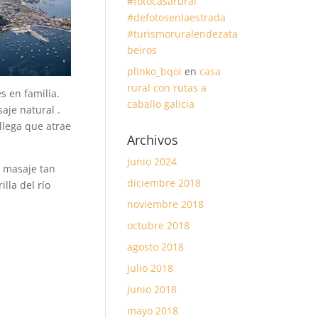
#fotocasarural
#defotosenlaestrada
#turismoruralendezata
beiros
plinko_bqoi
en
casa
rural con rutas a
s en familia.
caballo galicia
aje natural .
allega que atrae
Archivos
junio 2024
n masaje tan
diciembre 2018
illa del río
noviembre 2018
octubre 2018
agosto 2018
julio 2018
junio 2018
mayo 2018