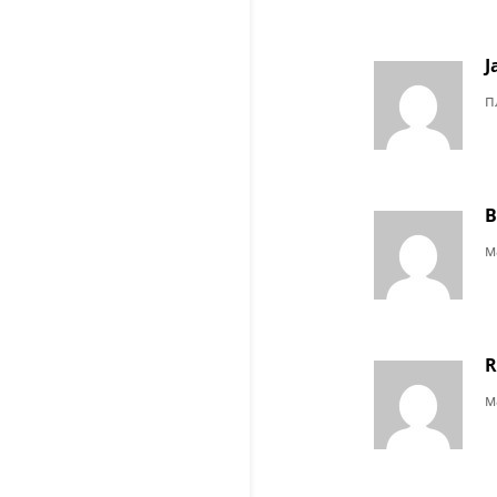
J
п
B
м
R
м