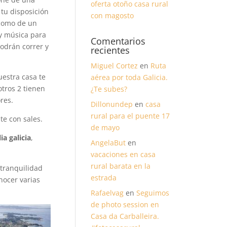
oferta otoño casa rural
tu disposición
con magosto
 como de un
y música para
Comentarios
odrán correr y
recientes
Miguel Cortez
en
Ruta
uestra casa te
aérea por toda Galicia.
otros 2 tienen
¿Te subes?
res.
Dillonundep
en
casa
rural para el puente 17
te con sales.
de mayo
ia galicia
,
AngelaBut
en
vacaciones en casa
rural barata en la
 tranquilidad
estrada
nocer varias
Rafaelvag
en
Seguimos
de photo session en
Casa da Carballeira.