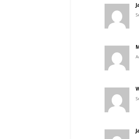
J
S
M
A
W
S
J