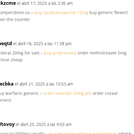
kzcme
el abril 17, 2025 a las 2:36 am
omperidone us –
buy cyclobenzaprine 15mg
buy generic flexeril
ver the counter
peqtd
el abril 18, 2025 a las 11:38 pm
nderal 20mg for sale –
buy propranolol
order methotrexate 5mg
nline cheap
xcbka
el abril 21, 2025 a las 10:53 am
uy warfarin generic –
order losartan 25mg pill
order cozaar
eneric
tovoy
el abril 25, 2025 a las 9:03 am
evaquin 500mg canada –
buy levaquin without prescription
where