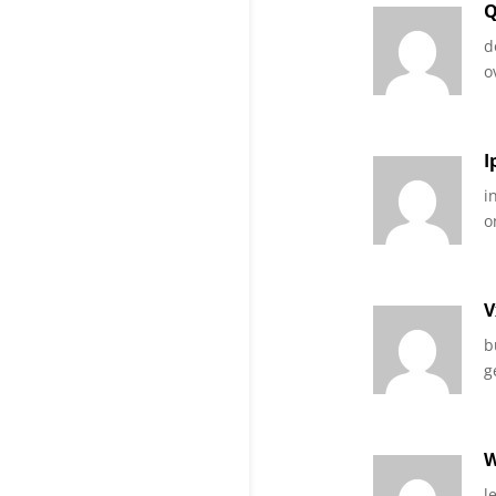
Q
d
o
I
i
o
V
b
g
W
l