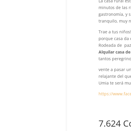
La casa rural es
minutos de las r
gastronomía, y s
tranquilo, muy n
Trae a tus niños!
porque casa da c
Rodeada de paz y
Alquilar casa de
tantos peregrinos
vente a pasar un
relajante del que
Umia te será mu
https://www.fac
7.624 C