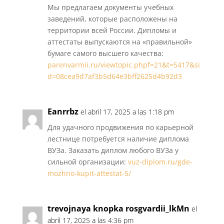
Мы предлагаем документы учебных
заведений, которые расположены на
территории всей России. Дипломы и
аттестаты выпускаются на «правильной»
бумаге самого высшего качества:
parenvarmii.ru/viewtopic.phpf=21&t=5417&si
d=08cea9d7af3b5d64e3bff2625d4b92d3
Eanrrbz
el abril 17, 2025 a las 1:18 pm
Для удачного продвижения по карьерной
лестнице потребуется наличие диплома
ВУЗа. Заказать диплом любого ВУЗа у
сильной организации:
vuz-diplom.ru/gde-
mozhno-kupit-attestat-5/
trevojnaya knopka rosgvardii_lkMn
el
abril 17, 2025 a las 4:36 pm