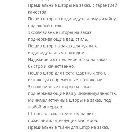
Премиальные шторы на заказ, с гарантией
качества.
Пошив штор по индивидуальному дизайну,
под любой стиль.
Эксклюзивные шторы на заказ,
подчеркивающие ваш стиль.
Пошив штор на заказ для кухни, с
индивидуальным подходом.
Надежное изготовление штор на заказ,
быстро и качественно.
Пошив штор для нестандартных окон,
используя современные технологии.
Эксклюзивные шторы на заказ,
подчеркивающие вашу индивидуальность.
Минималистичные шторы на заказ, под
любой интерьер.
Шторы на заказ с учетом ваших
пожеланий, от ведущих мастеров.
Премиальные ткани для штор на заказ,