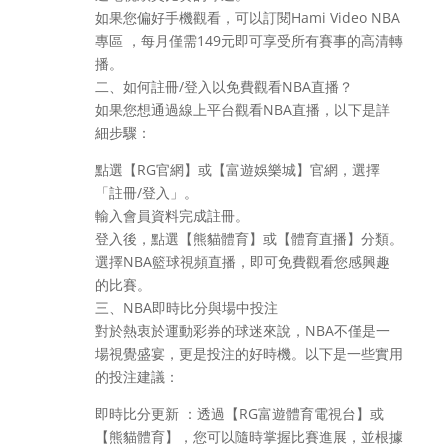
如果您偏好手機觀看，可以訂閱Hami Video NBA
專區 ，每月僅需149元即可享受所有賽事的高清轉
播。
二、如何註冊/登入以免費觀看NBA直播？
如果您想通過線上平台觀看NBA直播，以下是詳
細步驟：
點選【RG官網】或【富遊娛樂城】官網，選擇
「註冊/登入」。
輸入會員資料完成註冊。
登入後，點選【熊貓體育】或【體育直播】分類。
選擇NBA籃球視頻直播，即可免費觀看您感興趣
的比賽。
三、NBA即時比分與場中投注
對於熱衷於運動彩券的球迷來說，NBA不僅是一
場視覺盛宴，更是投注的好時機。以下是一些實用
的投注建議：
即時比分更新 ：透過【RG富遊體育電視台】或
【熊貓體育】，您可以隨時掌握比賽進展，並根據