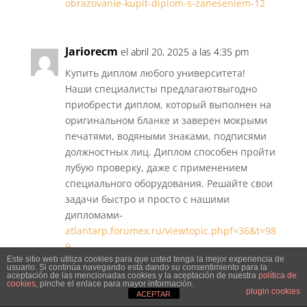
obrazovanie-kupit-diplom-s-zaneseniem-12
Jariorecm
el abril 20, 2025 a las 4:35 pm
Купить диплом любого университета!
Наши специалисты предлагаютвыгодно
приобрести диплом, который выполнен на
оригинальном бланке и заверен мокрыми
печатями, водяными знаками, подписями
должностных лиц. Диплом способен пройти
лубую проверку, даже с применением
специального оборудования. Решайте свои
задачи быстро и просто с нашими
дипломами-
atlantarp.forumex.ru/viewtopic.phpf=36&t=98
9
Este sitio web utiliza cookies para que usted tenga la mejor experiencia de
usuario. Si continúa navegando está dando su consentimiento para la
aceptación de las mencionadas cookies y la aceptación de nuestra
política de
cookies
, pinche el enlace para mayor información.
plugin cookies
прокарниз
el abril 20, 2025 a las 5:00 pm
ACEPTAR