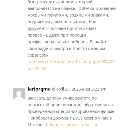
быстро купить диплом, который
выполняется на бланке ГОЗНАКа и заверен
мокрыми печатями, водяными знаками,
подписями должностных лиц. Наш
документ способен пройти любые
проверки, даже при помощи
профессиональных приборов. Решайте
свои задачи быстро и просто с нашим
сервисом-
fabnews.ru/forum/showthread.phpp=95480#
post95480
Iariorqma
el abril 20, 2025 a las 3:23 pm
Заказать диплом университета по
невысокой цене возможно, обратившись к
проверенной специализированной фирме.
Приобрести документ ВУЗа можно у нас в
Москве.
diplomt-v-samare.ru/visshee-