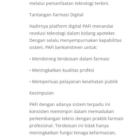
melalui pemanfaatan teknologi terkini.
Tantangan Farmasi Digital
Hadirnya platform digital PAFI menandai
revolusi teknologi dalam bidang apoteker.
Dengan selalu menyempurnakan kapabilitas
sistem, PAFI berkomitmen untuk:
• Mendorong terobosan dalam farmasi
• Meningkatkan kualitas profesi
• Memperluas pelayanan kesehatan publik
Kesimpulan
PAFI dengan adanya sistem terpadu ini
konsisten memimpin dalam memadukan
perkembangan teknis dengan praktik farmasi
profesional. Terobosan ini tidak hanya
meningkatkan fungsi tenaga kefarmasian,