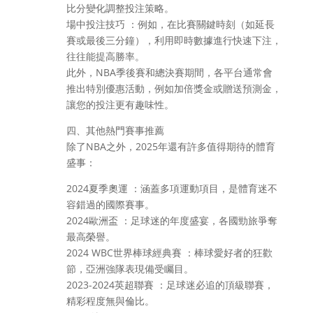
比分變化調整投注策略。
場中投注技巧 ：例如，在比賽關鍵時刻（如延長
賽或最後三分鐘），利用即時數據進行快速下注，
往往能提高勝率。
此外，NBA季後賽和總決賽期間，各平台通常會
推出特別優惠活動，例如加倍獎金或贈送預測金，
讓您的投注更有趣味性。
四、其他熱門賽事推薦
除了NBA之外，2025年還有許多值得期待的體育
盛事：
2024夏季奧運 ：涵蓋多項運動項目，是體育迷不
容錯過的國際賽事。
2024歐洲盃 ：足球迷的年度盛宴，各國勁旅爭奪
最高榮譽。
2024 WBC世界棒球經典賽 ：棒球愛好者的狂歡
節，亞洲強隊表現備受矚目。
2023-2024英超聯賽 ：足球迷必追的頂級聯賽，
精彩程度無與倫比。