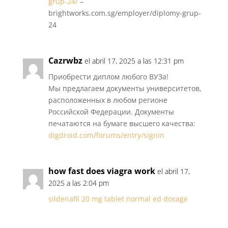
grup-24/
–
brightworks.com.sg/employer/diplomy-grup-
24
Cazrwbz
el abril 17, 2025 a las 12:31 pm
Приобрести диплом любого ВУЗа!
Мы предлагаем документы университетов,
расположенных в любом регионе
Российской Федерации. Документы
печатаются на бумаге высшего качества:
digdroid.com/forums/entry/signin
how fast does viagra work
el abril 17,
2025 a las 2:04 pm
sildenafil 20 mg tablet normal ed dosage