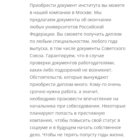
Приобрести документ института вы можете
в нашей компании в Москве. Мы
предлагаем документы об окончании
любых университетов Российской
Федерации. Вы сможете получить диплом
по любым специальностям, любого года
выпуска, в том числе документы Советского
Союза. Гарантируем, что в случае
проверки документов работодателями,
каких-либо подозрений не возникнет.
Обстоятельств, которые вынуждают
приобрести диплом много. Кому-то очень
срочно нужна работа, а значит,
необходимо произвести впечатление на
начальника при собеседовании. Некоторые
планируют попасть в престижную
компанию, чтобы повысить свой статус в
социуме и в будущем начать собственное
дело. Чтобы не терять попусту годы жизни,