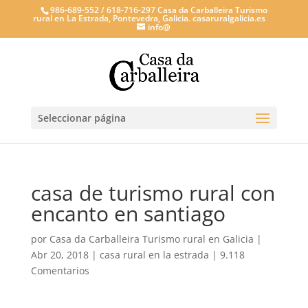
986-689-552 / 618-716-297 Casa da Carballeira Turismo
rural en La Estrada, Pontevedra, Galicia. casaruralgalicia.es
info@
Seleccionar página
casa de turismo rural con
encanto en santiago
por
Casa da Carballeira Turismo rural en Galicia
|
Abr 20, 2018
|
casa rural en la estrada
|
9.118
Comentarios