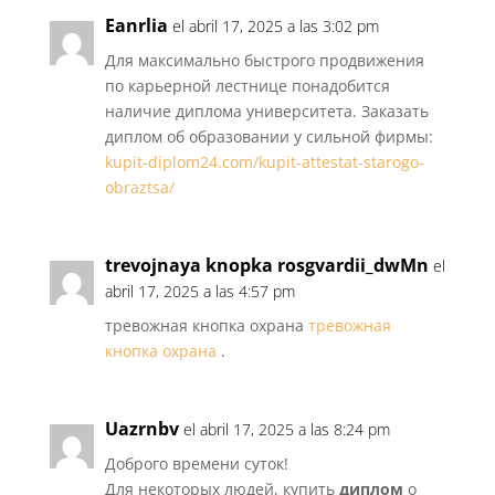
Eanrlia
el abril 17, 2025 a las 3:02 pm
Для максимально быстрого продвижения
по карьерной лестнице понадобится
наличие диплома университета. Заказать
диплом об образовании у сильной фирмы:
kupit-diplom24.com/kupit-attestat-starogo-
obraztsa/
trevojnaya knopka rosgvardii_dwMn
el
abril 17, 2025 a las 4:57 pm
тревожная кнопка охрана
тревожная
кнопка охрана
.
Uazrnbv
el abril 17, 2025 a las 8:24 pm
Доброго времени суток!
Для некоторых людей, купить
диплом
о