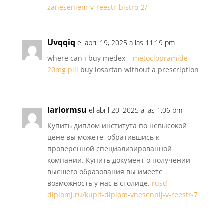
zaneseniem-v-reestr-bistro-2/
Uvqqiq
el abril 19, 2025 a las 11:19 pm
where can i buy medex –
metoclopramide
20mg pill
buy losartan without a prescription
Iariormsu
el abril 20, 2025 a las 1:06 pm
Купить диплом института по невысокой
цене вы можете, обратившись к
проверенной специализированной
компании. Купить документ о получении
высшего образования вы имеете
возможность у нас в столице.
rusd-
diplomj.ru/kupit-diplom-vnesennij-v-reestr-7