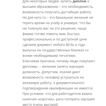
Для некоторых людей, купить
диплом
о
высшем образовании – это необходимость,
возможность получить достойную работу.
Но для кого-то – это банальное желание не
терять время на учебу в универе. Что бы
ни толкнуло вас на это решение, наша
фирма готова помочь вам. Быстро,
профессионально и по доступной цене
сделаем документ любого ВУЗа и года
выпуска на государственных бланках со
всеми необходимыми печатями.
Ключевая причина, почему люди покупают
дипломы, – желание занять хорошую
должность. Допустим, знания дают
возможность человеку устроиться на
желаемую работу, а документального
подтверждения квалификации не имеется.
При условии, что для работодателя важно
наличие «корочек», риск потерять хорошее
место очень высокий.