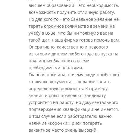
высшем образовании – это необходимость,
возможность получить отличную работу.
Но для кого-то – это банальное желание не
терять огромное количество времени на
учебу в ВУЗе. Что бы ни толкнуло вас на
такой шаг, наша фирма готова помочь вам.
Оперативно, качественно и недорого
изготовим диплом любого года выпуска на
подлинных бланках со всеми
необходимыми печатями.
Главная причина, почему люди прибегают
к покупке документа, – желание занять
определенную должность. К примеру,
знания и опыт позволяют кандидату
устроиться на работу, но документального
подтверждения квалификации не имеется.
В том случае если работодателю важно
наличие «корочки», риск потерять
вакантное место очень высокий.