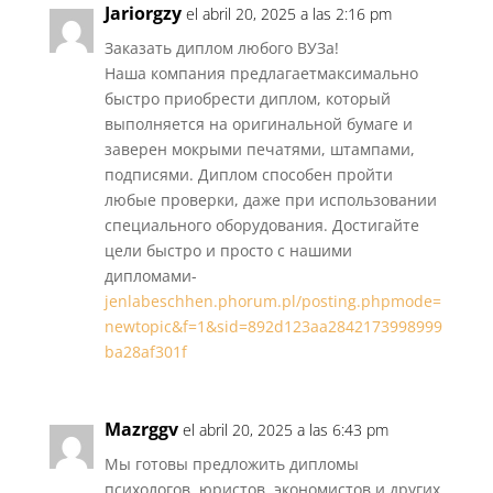
Jariorgzy
el abril 20, 2025 a las 2:16 pm
Заказать диплом любого ВУЗа!
Наша компания предлагаетмаксимально
быстро приобрести диплом, который
выполняется на оригинальной бумаге и
заверен мокрыми печатями, штампами,
подписями. Диплом способен пройти
любые проверки, даже при использовании
специального оборудования. Достигайте
цели быстро и просто с нашими
дипломами-
jenlabeschhen.phorum.pl/posting.phpmode=
newtopic&f=1&sid=892d123aa2842173998999
ba28af301f
Mazrggv
el abril 20, 2025 a las 6:43 pm
Мы готовы предложить дипломы
психологов, юристов, экономистов и других