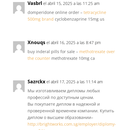
Vasbrl
el abril 15, 2025 a las 11:25 am
domperidone online order –
tetracycline
500mg brand
cyclobenzaprine 15mg us
Xnouqs
el abril 16, 2025 a las 8:47 pm
buy inderal pills for sale –
methotrexate over
the counter
methotrexate 10mg ca
Sazrckx
el abril 17, 2025 a las 11:14 am
Мы изготавливаем дипломы любых
профессий по доступным ценам.
Вы покупаете диплом в надежной и
проверенной временем компании. Купить
диплом о высшем образовании–
http://brightworks.com.sg/employer/diplomy-