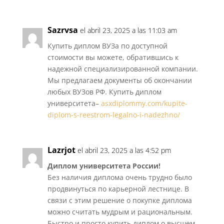
Sazrvsa
el abril 23, 2025 a las 11:03 am
Купить диплом ВУЗа по доступной
стоимости вы можете, обратившись к
надежной специализированной компании.
Мы предлагаем документы об окончании
любых ВУЗов РФ. Купить диплом
университета–
asxdiplommy.com/kupite-
diplom-s-reestrom-legalno-i-nadezhno/
Lazrjot
el abril 23, 2025 a las 4:52 pm
Диплом университета России!
Без наличия диплома очень трудно было
продвинуться по карьерной лестнице. В
связи с этим решение о покупке диплома
можно считать мудрым и рациональным.
Быстро и просто купить диплом о высшем