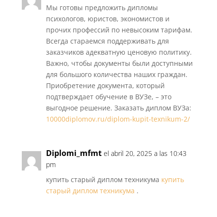
Мы готовы предложить дипломы
психологов, юристов, экономистов и
прочих профессий по невысоким тарифам.
Всегда стараемся поддерживать для
заказчиков адекватную ценовую политику.
Важно, чтобы документы были доступными
для большого количества наших граждан.
Приобретение документа, который
подтверждает обучение в ВУЗе, – это
выгодное решение. Заказать диплом ВУЗа:
10000diplomov.ru/diplom-kupit-texnikum-2/
Diplomi_mfmt
el abril 20, 2025 a las 10:43
pm
купить старый диплом техникума
купить
старый диплом техникума
.