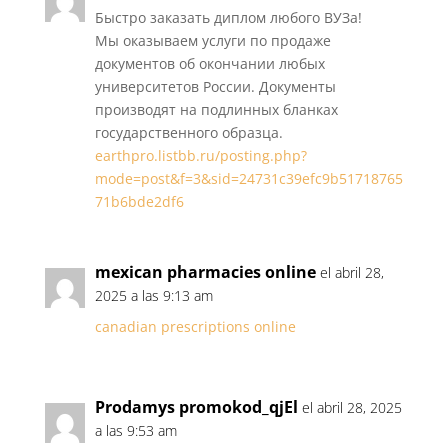
Быстро заказать диплом любого ВУЗа!
Мы оказываем услуги по продаже
документов об окончании любых
университетов России. Документы
производят на подлинных бланках
государственного образца.
earthpro.listbb.ru/posting.php?
mode=post&f=3&sid=24731c39efc9b51718765
71b6bde2df6
mexican pharmacies online
el abril 28,
2025 a las 9:13 am
canadian prescriptions online
Prodamys promokod_qjEl
el abril 28, 2025
a las 9:53 am