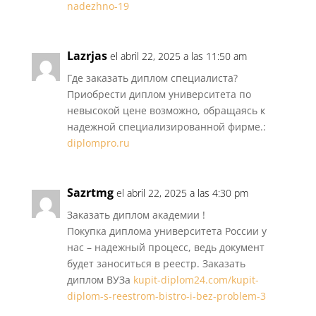
nadezhno-19
Lazrjas
el abril 22, 2025 a las 11:50 am
Где заказать диплом специалиста?
Приобрести диплом университета по
невысокой цене возможно, обращаясь к
надежной специализированной фирме.:
diplompro.ru
Sazrtmg
el abril 22, 2025 a las 4:30 pm
Заказать диплом академии !
Покупка диплома университета России у
нас – надежный процесс, ведь документ
будет заноситься в реестр. Заказать
диплом ВУЗа
kupit-diplom24.com/kupit-
diplom-s-reestrom-bistro-i-bez-problem-3