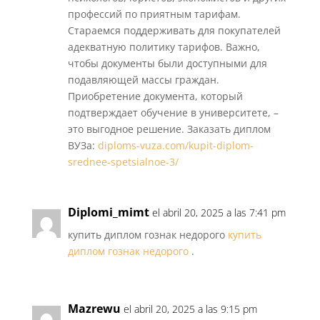
профессий по приятным тарифам.
Стараемся поддерживать для покупателей
адекватную политику тарифов. Важно,
чтобы документы были доступными для
подавляющей массы граждан.
Приобретение документа, который
подтверждает обучение в университете, –
это выгодное решение. Заказать диплом
ВУЗа:
diploms-vuza.com/kupit-diplom-
srednee-spetsialnoe-3/
Diplomi_mimt
el abril 20, 2025 a las 7:41 pm
купить диплом гознак недорого
купить
диплом гознак недорого
.
Mazrewu
el abril 20, 2025 a las 9:15 pm