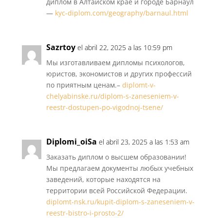
диплом в Алтайском крае и городе Барнаул
—
kyc-diplom.com/geography/barnaul.html
Sazrtoy
el abril 22, 2025 a las 10:59 pm
Мы изготавливаем дипломы психологов,
юристов, экономистов и других профессий
по приятным ценам.–
diplomt-v-
chelyabinske.ru/diplom-s-zaneseniem-v-
reestr-dostupen-po-vigodnoj-tsene/
Diplomi_oiSa
el abril 23, 2025 a las 1:53 am
Заказать диплом о высшем образовании!
Мы предлагаем документы любых учебных
заведений, которые находятся на
территории всей Российской Федерации.
diplomt-nsk.ru/kupit-diplom-s-zaneseniem-v-
reestr-bistro-i-prosto-2/