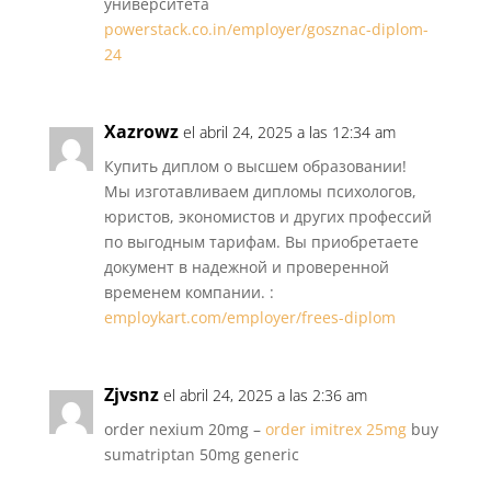
университета
powerstack.co.in/employer/gosznac-diplom-
24
Xazrowz
el abril 24, 2025 a las 12:34 am
Купить диплом о высшем образовании!
Мы изготавливаем дипломы психологов,
юристов, экономистов и других профессий
по выгодным тарифам. Вы приобретаете
документ в надежной и проверенной
временем компании. :
employkart.com/employer/frees-diplom
Zjvsnz
el abril 24, 2025 a las 2:36 am
order nexium 20mg –
order imitrex 25mg
buy
sumatriptan 50mg generic