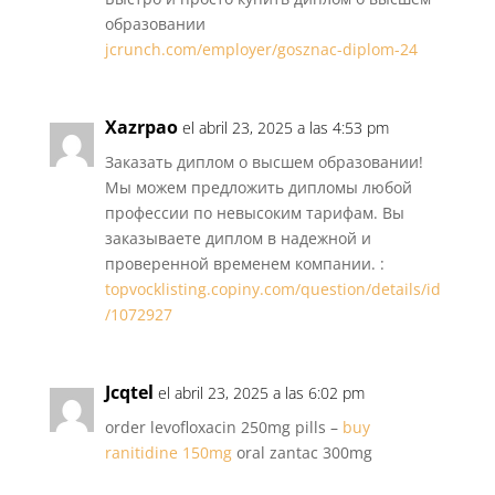
образовании
jcrunch.com/employer/gosznac-diplom-24
Xazrpao
el abril 23, 2025 a las 4:53 pm
Заказать диплом о высшем образовании!
Мы можем предложить дипломы любой
профессии по невысоким тарифам. Вы
заказываете диплом в надежной и
проверенной временем компании. :
topvocklisting.copiny.com/question/details/id
/1072927
Jcqtel
el abril 23, 2025 a las 6:02 pm
order levofloxacin 250mg pills –
buy
ranitidine 150mg
oral zantac 300mg