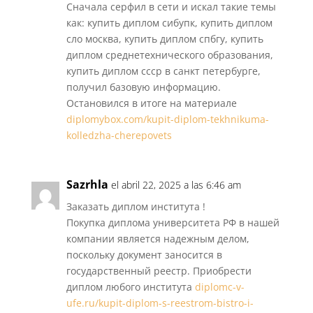
Сначала серфил в сети и искал такие темы
как: купить диплом сибупк, купить диплом
сло москва, купить диплом спбгу, купить
диплом среднетехнического образования,
купить диплом ссср в санкт петербурге,
получил базовую информацию.
Остановился в итоге на материале
diplomybox.com/kupit-diplom-tekhnikuma-
kolledzha-cherepovets
Sazrhla
el abril 22, 2025 a las 6:46 am
Заказать диплом института !
Покупка диплома университета РФ в нашей
компании является надежным делом,
поскольку документ заносится в
государственный реестр. Приобрести
диплом любого института
diplomc-v-
ufe.ru/kupit-diplom-s-reestrom-bistro-i-