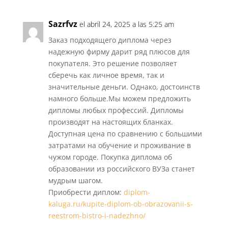
Sazrfvz
el abril 24, 2025 a las 5:25 am
Заказ подходящего диплома через
надежную фирму дарит ряд плюсов для
покупателя. Это решение позволяет
сберечь как личное время, так и
значительные деньги. Однако, достоинств
намного больше.Мы можем предложить
дипломы любых профессий. Дипломы
производят на настоящих бланках.
Доступная цена по сравнению с большими
затратами на обучение и проживание в
чужом городе. Покупка диплома об
образовании из российского ВУЗа станет
мудрым шагом.
Приобрести диплом:
diplom-
kaluga.ru/kupite-diplom-ob-obrazovanii-s-
reestrom-bistro-i-nadezhno/