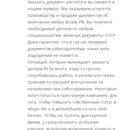
Заказать документ института вы сможете в
нашем сервисе. Мы оказываем услуги по
производству и продаже документов об
окончании любых ВУЗов РФ. Вы получите
необходимый диплом по любым
специальностям, включая документы СССР.
Даем гарантию, что в случае проверки
документов работодателями, каких-либо
подозрений не появится.
Ситуаций, которые вынуждают заказать
диплом ВУЗа много. Кому-то срочно
потребовалась работа, в результате нужно
произвести хорошее впечатление на
начальника при собеседовании. Некоторые
хотят попасть в престижную компанию, для
того, чтобы повысить собственный статус в
обществе и в дальнейшем начать свой
бизнес. Чтобы не тратить драгоценное
время, а сразу начинать успешную
карьеру, используя врожденные таланты и