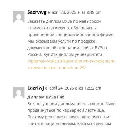
Sazrvwg
el abril 23, 2025 a las 8:48 pm
Заказать диплом ВУЗа по невысокой
стоимости возможно, обращаясь к
проверенной специализированной фирме.
Мы оказываем услуги по продаже
документов об окончании любых ВУЗов
России. Купить диплом университета–
diplomaj-v-tule.ru/kupit-diplom-s-vneseniem-
v-reestr-bistro-i-nadezhno-29/
Lazriwj
el abril 24, 2025 a las 12:22 am
Диплом ВУЗа РФ!
Без получения диплома очень сложно было
продвинуться по карьерной лестнице.
Поэтому решение о заказе диплома стоит
считать рациональным. Заказать диплом