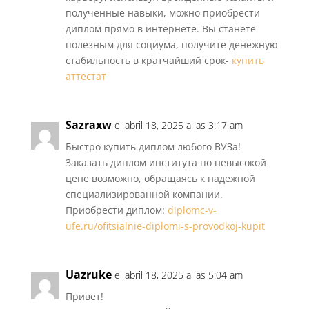
полученные навыки, можно приобрести
диплом прямо в интернете. Вы станете
полезным для социума, получите денежную
стабильность в кратчайший срок-
купить
аттестат
Sazraxw
el abril 18, 2025 a las 3:17 am
Быстро купить диплом любого ВУЗа!
Заказать диплом института по невысокой
цене возможно, обращаясь к надежной
специализированной компании.
Приобрести диплом:
diplomc-v-
ufe.ru/ofitsialnie-diplomi-s-provodkoj-kupit
Uazruke
el abril 18, 2025 a las 5:04 am
Привет!