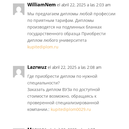
WilliamNem
el abril 22, 2025 a las 2:03 am
Мы предлагаем дипломы любой профессии
по приятным тарифам. Дипломы
производятся на подлинных бланках
государственного образца Приобрести
диплом любого университета
kupitediplom.ru
Lazrwuz
el abril 22, 2025 a las 2:08 am
Где приобрести диплом по нужной
специальности?
Заказать диплом ВУЗа по доступной
стоимости возможно, обращаясь к
проверенной специализированной
компании.:
kupitediplom0029.ru