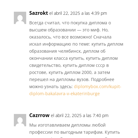
Sazrokt
el abril 22, 2025 a las 4:39 pm
Всегда считал, что покупка диплома о
высшем образовании — это миф. Но,
оказалось, что все возможно! Сначала
искал информацию по теме: купить диплом
образования челябинск, диплом об
окончании класса купить, купить диплом
свидетельство, купить диплом ссср в
ростове, купить диплом 2000, а затем
перешел на дипломы вузов. Подробнее
можно узнать здесь:
diplomybox.com/kupit-
diplom-bakalavra-v-ekaterinburge
Cazrrow
el abril 22, 2025 a las 7:40 pm
Мы изготавливаем дипломы любой
профессии по выгодным тарифам. Купить