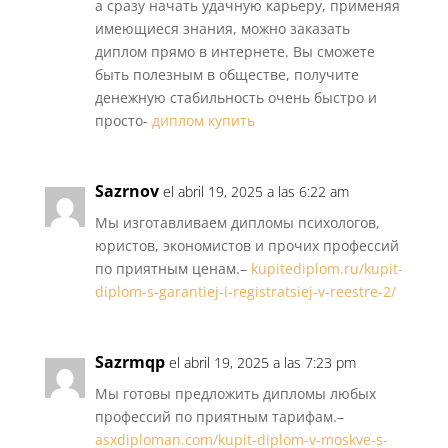
а сразу начать удачную карьеру, применяя
имеющиеся знания, можно заказать
диплом прямо в интернете. Вы сможете
быть полезным в обществе, получите
денежную стабильность очень быстро и
просто-
диплом купить
Sazrnov
el abril 19, 2025 a las 6:22 am
Мы изготавливаем дипломы психологов,
юристов, экономистов и прочих профессий
по приятным ценам.–
kupitediplom.ru/kupit-
diplom-s-garantiej-i-registratsiej-v-reestre-2/
Sazrmqp
el abril 19, 2025 a las 7:23 pm
Мы готовы предложить дипломы любых
профессий по приятным тарифам.–
asxdiploman.com/kupit-diplom-v-moskve-s-