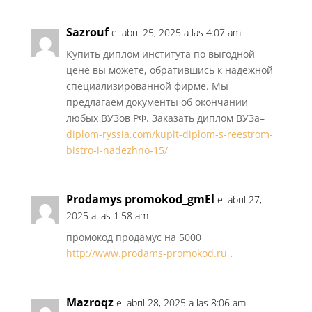
Sazrouf
el abril 25, 2025 a las 4:07 am
Купить диплом института по выгодной
цене вы можете, обратившись к надежной
специализированной фирме. Мы
предлагаем документы об окончании
любых ВУЗов РФ. Заказать диплом ВУЗа–
diplom-ryssia.com/kupit-diplom-s-reestrom-
bistro-i-nadezhno-15/
Prodamys promokod_gmEl
el abril 27,
2025 a las 1:58 am
промокод продамус на 5000
http://www.prodams-promokod.ru
.
Mazroqz
el abril 28, 2025 a las 8:06 am