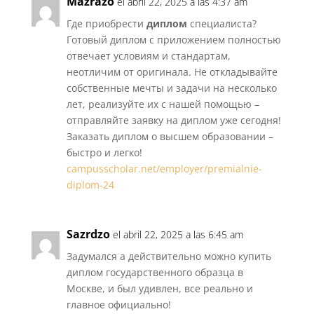
Mazrazo
el abril 22, 2025 a las 4:37 am
Где приобрести
диплом
специалиста?
Готовый диплом с приложением полностью
отвечает условиям и стандартам,
неотличим от оригинала. Не откладывайте
собственные мечты и задачи на несколько
лет, реализуйте их с нашей помощью –
отправляйте заявку на диплом уже сегодня!
Заказать диплом о высшем образовании –
быстро и легко!
campusscholar.net/employer/premialnie-
diplom-24
Sazrdzo
el abril 22, 2025 a las 6:45 am
Задумался а действительно можно купить
диплом государственного образца в
Москве, и был удивлен, все реально и
главное официально!