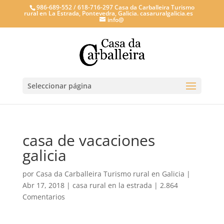
986-689-552 / 618-716-297 Casa da Carballeira Turismo
rural en La Estrada, Pontevedra, Galicia. casaruralgalicia.es
info@
Seleccionar página
casa de vacaciones
galicia
por
Casa da Carballeira Turismo rural en Galicia
|
Abr 17, 2018
|
casa rural en la estrada
|
2.864
Comentarios