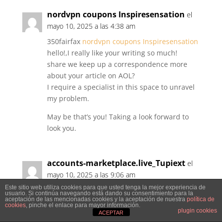
nordvpn coupons Inspiresensation
el
mayo 10, 2025 a las 4:38 am
350fairfax
nordvpn coupons Inspiresensation
hello!,I really like your writing so much!
share we keep up a correspondence more
about your article on AOL?
I require a specialist in this space to unravel
my problem.
May be that’s you! Taking a look forward to
look you.
accounts-marketplace.live_Tupiext
el
mayo 10, 2025 a las 9:06 am
Este sitio web utiliza cookies para que usted tenga la mejor experiencia de
ready-made accounts for sale
usuario. Si continúa navegando está dando su consentimiento para la
aceptación de las mencionadas cookies y la aceptación de nuestra
política de
https://accounts-marketplace.live
cookies
, pinche el enlace para mayor información.
plugin cookies
ACEPTAR