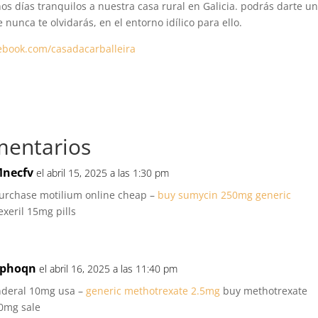
os días tranquilos a nuestra casa rural en Galicia. podrás darte u
 nunca te olvidarás, en el entorno idílico para ello.
ebook.com/casadacarballeira
mentarios
necfv
el abril 15, 2025 a las 1:30 pm
urchase motilium online cheap –
buy sumycin 250mg generic
lexeril 15mg pills
phoqn
el abril 16, 2025 a las 11:40 pm
nderal 10mg usa –
generic methotrexate 2.5mg
buy methotrexate
0mg sale