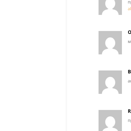
п
a
O
м
B
а
R
п