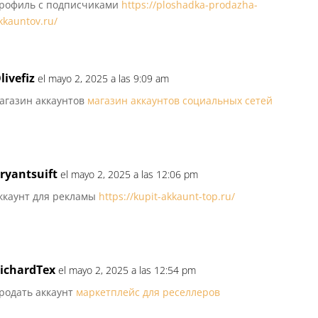
рофиль с подписчиками
https://ploshadka-prodazha-
kkauntov.ru/
livefiz
el mayo 2, 2025 a las 9:09 am
агазин аккаунтов
магазин аккаунтов социальных сетей
ryantsuift
el mayo 2, 2025 a las 12:06 pm
ккаунт для рекламы
https://kupit-akkaunt-top.ru/
ichardTex
el mayo 2, 2025 a las 12:54 pm
родать аккаунт
маркетплейс для реселлеров