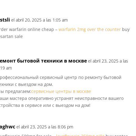
stsli
el abril 20, 2025 a las 1:05 am
rder warfarin online cheap –
warfarin 2mg over the counter
buy
osartan sale
емонт бытовой техники в москве
el abril 23, 2025 a las
:19 am
рофессиональный сервисный центр по ремонту бытовой
ехники с выездом на дом.
ы предлагаем:
сервисные центры в москве
аши мастера оперативно устранят неисправности вашего
стройства в сервисе или с выездом на дом!
aghwc
el abril 23, 2025 a las 8:06 pm