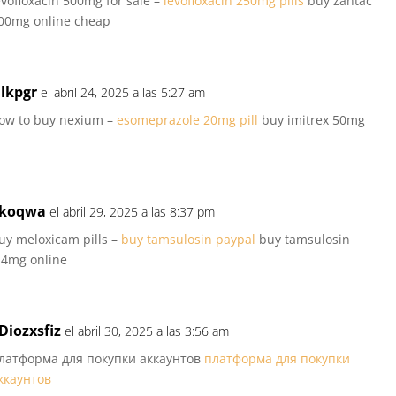
evofloxacin 500mg for sale –
levofloxacin 250mg pills
buy zantac
00mg online cheap
lkpgr
el abril 24, 2025 a las 5:27 am
ow to buy nexium –
esomeprazole 20mg pill
buy imitrex 50mg
koqwa
el abril 29, 2025 a las 8:37 pm
uy meloxicam pills –
buy tamsulosin paypal
buy tamsulosin
.4mg online
Diozxsfiz
el abril 30, 2025 a las 3:56 am
латформа для покупки аккаунтов
платформа для покупки
ккаунтов