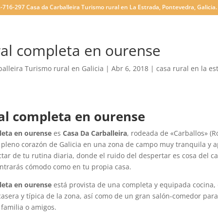
-716-297 Casa da Carballeira Turismo rural en La Estrada, Pontevedra, Galicia. 
ral completa en ourense
alleira Turismo rural en Galicia
|
Abr 6, 2018
|
casa rural en la es
al completa en ourense
leta en ourense
es
Casa Da Carballeira
, rodeada de «Carballos» (R
pleno corazón de Galicia en una zona de campo muy tranquila y 
ar de tu rutina diaria, donde el ruido del despertar es cosa del ca
ontrarás cómodo como en tu propia casa.
leta en ourense
está provista de una completa y equipada cocina
casera y típica de la zona, así como de un gran salón-comedor par
familia o amigos.