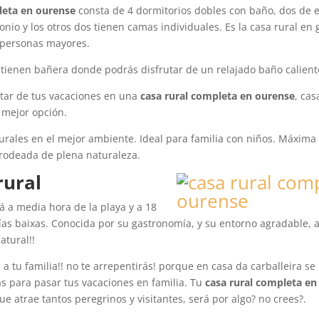
leta en ourense
consta de 4 dormitorios dobles con baño, dos de e
io y los otros dos tienen camas individuales. Es la casa rural en g
y personas mayores.
tienen bañera donde podrás disfrutar de un relajado baño caliente
utar de tus vacaciones en una
casa rural completa en ourense
, cas
u mejor opción.
urales en el mejor ambiente. Ideal para familia con niños. Máxima
 rodeada de plena naturaleza.
rural
tá a media hora de la playa y a 18
ías baixas. Conocida por su gastronomía, y su entorno agradable, a
atural!!
! a tu familia!! no te arrepentirás! porque en casa da carballeira s
cas para pasar tus vacaciones en familia. Tu
casa rural completa en
ue atrae tantos peregrinos y visitantes, será por algo? no crees?.