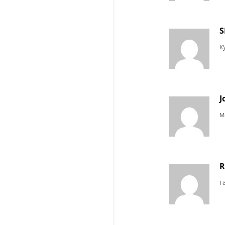
S
к
J
м
R
г