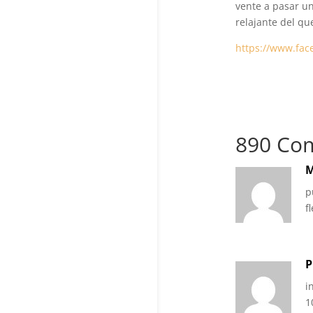
vente a pasar un
relajante del que
https://www.fac
890 Co
M
p
f
P
i
1