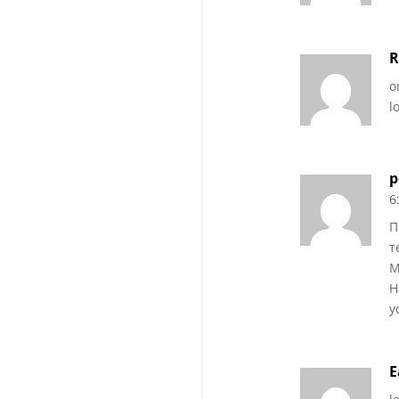
R
o
l
р
6
П
т
М
Н
у
E