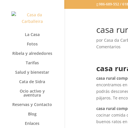
986-689-552 / 618
casa ru
La Casa
por
Casa da Carb
Fotos
Comentarios
Ribela y alrededores
Tarifas
casa rur
Salud y bienestar
casa rural comp
Cata de Sidra
encontramos en 
Ocio activo y
podrás desconect
aventura
pájaros. Te enc
Reservas y Contacto
casa rural comp
Blog
cocinar comida 
buenos ratos en 
Enlaces