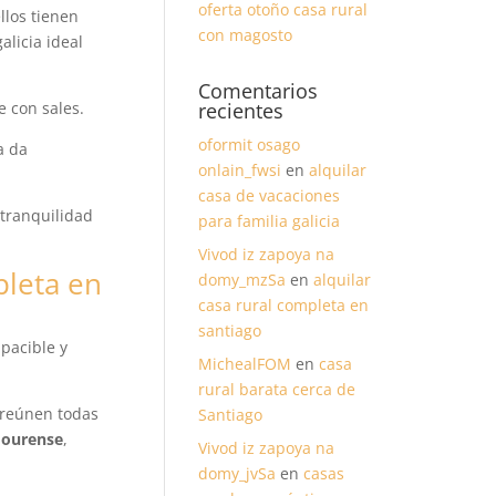
oferta otoño casa rural
llos tienen
con magosto
alicia ideal
Comentarios
 con sales.
recientes
oformit osago
a da
onlain_fwsi
en
alquilar
casa de vacaciones
 tranquilidad
para familia galicia
Vivod iz zapoya na
domy_mzSa
en
alquilar
casa rural completa en
santiago
pacible y
MichealFOM
en
casa
rural barata cerca de
e reúnen todas
Santiago
 ourense
,
Vivod iz zapoya na
domy_jvSa
en
casas