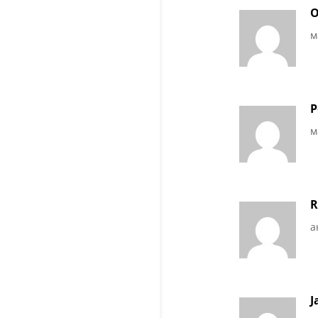
O
м
P
м
R
а
J