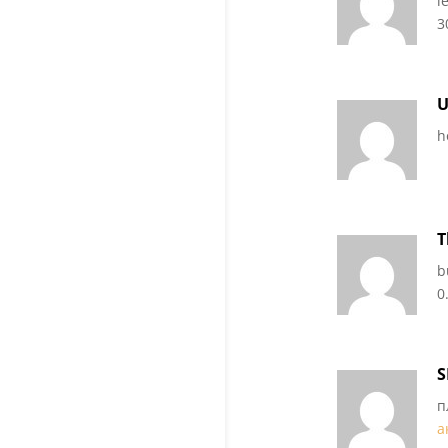
l
3
U
h
T
b
0
S
п
а