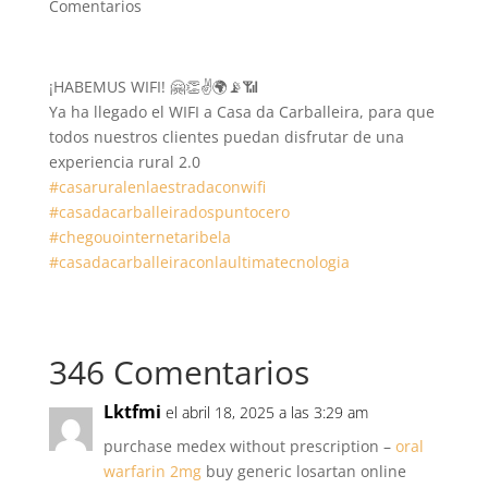
Comentarios
¡HABEMUS WIFI!
🤗
👏
✌️
🌍
📡
📶
Ya ha llegado el WIFI a Casa da Carballeira, para que
todos nuestros clientes puedan disfrutar de una
experiencia rural 2.0
#
casaruralenlaestradaconwifi
#
casadacarballeiradospuntocero
#
chegouointernetaribela
#
casadacarballeiraconlaultimatecnologia
346 Comentarios
Lktfmi
el abril 18, 2025 a las 3:29 am
purchase medex without prescription –
oral
warfarin 2mg
buy generic losartan online