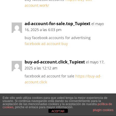
account.work/
ad-account-for-sale.top_Tupiext
el mayo
16, 2025 a las 6:03 pm
buy facebook accounts for advertising
facebook ad account buy
buy-ad-account.click_Tupiext
el mayo 17,
2025 a las 12:12 am
facebook ad account for sale
https://buy-ad-
account.click
Este sitio web utiliza cookies para que usted tenga la mejor experiencia de
ad-accounts-for-sale.work_Tupiext
el
usuario. Si continúa navegando está dando su consentimiento para la
aceptación de las mencionadas cookies y la aceptación de nuestra
política de
mayo 17, 2025 a las 5:20 pm
cookies
, pinche el enlace para mayor información.
plugin cookies
ACEPTAR
buy facebook advertising accounts
https://ad-