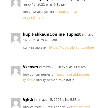
mayo 13, 2025 a las 6:15 pm
покупка аккаунтов
akkaunty-dlya-
prodazhi.pro
kupit-akkaunt.online_Tupiext
el mayo
14, 2025 a las 4:36 am
купить аккаунт
https://kupit-akkaunt.online
Vxeovm
el mayo 15, 2025 a las 1:09 am
buy zofran generic –
purchase aldactone
generic
buy generic simvastatin
Gjkdrl
el mayo 15, 2025 a las 5:55 am
buy valtrex 500mg generic –
order valtrex