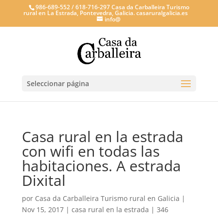
986-689-552 / 618-716-297 Casa da Carballeira Turismo
rural en La Estrada, Pontevedra, Galicia. casaruralgalicia.es
info@
Seleccionar página
Casa rural en la estrada
con wifi en todas las
habitaciones. A estrada
Dixital
por
Casa da Carballeira Turismo rural en Galicia
|
Nov 15, 2017
|
casa rural en la estrada
|
346