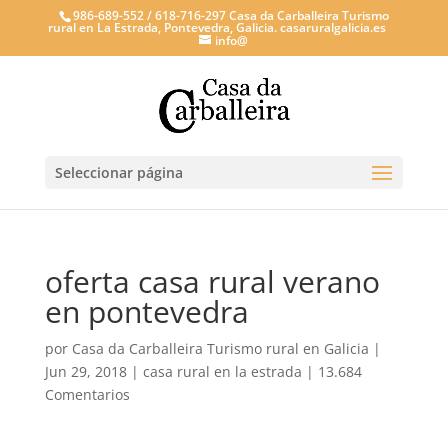
986-689-552 / 618-716-297 Casa da Carballeira Turismo
rural en La Estrada, Pontevedra, Galicia. casaruralgalicia.es
info@
Seleccionar página
oferta casa rural verano
en pontevedra
por
Casa da Carballeira Turismo rural en Galicia
|
Jun 29, 2018
|
casa rural en la estrada
|
13.684
Comentarios