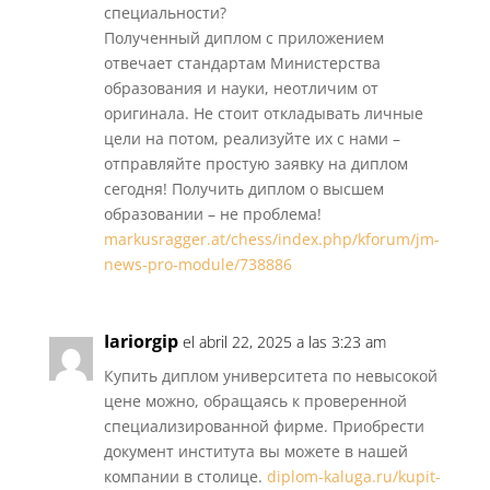
специальности?
Полученный диплом с приложением
отвечает стандартам Министерства
образования и науки, неотличим от
оригинала. Не стоит откладывать личные
цели на потом, реализуйте их с нами –
отправляйте простую заявку на диплом
сегодня! Получить диплом о высшем
образовании – не проблема!
markusragger.at/chess/index.php/kforum/jm-
news-pro-module/738886
Iariorgip
el abril 22, 2025 a las 3:23 am
Купить диплом университета по невысокой
цене можно, обращаясь к проверенной
специализированной фирме. Приобрести
документ института вы можете в нашей
компании в столице.
diplom-kaluga.ru/kupit-