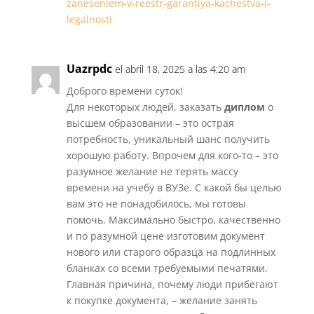
zaneseniem-v-reestr-garantiya-kachestva-i-
legalnosti
Uazrpdc
el abril 18, 2025 a las 4:20 am
Доброго времени суток!
Для некоторых людей, заказать
диплом
о
высшем образовании – это острая
потребность, уникальный шанс получить
хорошую работу. Впрочем для кого-то – это
разумное желание не терять массу
времени на учебу в ВУЗе. С какой бы целью
вам это не понадобилось, мы готовы
помочь. Максимально быстро, качественно
и по разумной цене изготовим документ
нового или старого образца на подлинных
бланках со всеми требуемыми печатями.
Главная причина, почему люди прибегают
к покупке документа, – желание занять