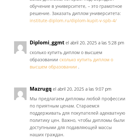
обучение в университете, – это грамотное
решение. Заказать диплом университета:
institute-diplom.ru/diplom-kupit-v-spb-4/
Diplomi_ggmt
el abril 20, 2025 a las 5:28 pm
сколько купить диплом о высшем
образовании
сколько купить диплом о
высшем образовании
.
Mazrugq
el abril 20, 2025 a las 9:07 pm
Мы предлагаем дипломы любой профессии
по приятным ценам. Стараемся
поддерживать для покупателей адекватную
политику цен. Важно, чтобы дипломы были
доступными для подавляющей массы
наших граждан.