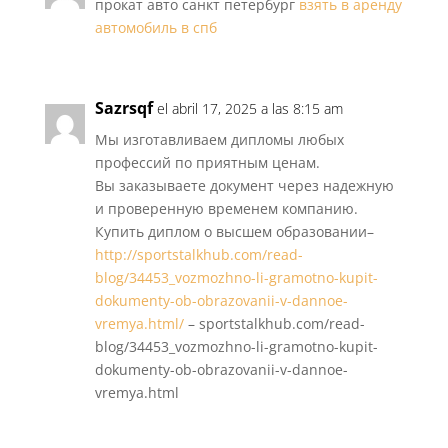
прокат авто санкт петербург
взять в аренду
автомобиль в спб
Sazrsqf
el abril 17, 2025 a las 8:15 am
Мы изготавливаем дипломы любых
профессий по приятным ценам.
Вы заказываете документ через надежную
и проверенную временем компанию.
Купить диплом о высшем образовании–
http://sportstalkhub.com/read-
blog/34453_vozmozhno-li-gramotno-kupit-
dokumenty-ob-obrazovanii-v-dannoe-
vremya.html/
– sportstalkhub.com/read-
blog/34453_vozmozhno-li-gramotno-kupit-
dokumenty-ob-obrazovanii-v-dannoe-
vremya.html