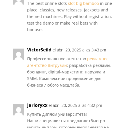
The best online slots
slot big bamboo
in one
place: classics, new releases, jackpots and
themed machines. Play without registration,
test the demo or make real bets with
bonuses.
VictorSeild
el abril 20, 2025 a las 3:43 pm
Профессиональное агентство
рекламное
агентство Витрувий
: разработка рекламы,
брендинг, digital-маркетинг, наружка и
SMM. Комплексное продвижение для
бизнеса любого масштаба.
Jarioryxx
el abril 20, 2025 a las 4:32 pm
Купить диплом университета!
Наши специалисты предлагаютбыстро
купить диплом, который выполняется на