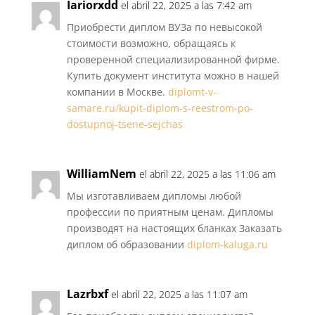
Iariorxdd
el abril 22, 2025 a las 7:42 am
Приобрести диплом ВУЗа по невысокой
стоимости возможно, обращаясь к
проверенной специализированной фирме.
Купить документ института можно в нашей
компании в Москве.
diplomt-v-
samare.ru/kupit-diplom-s-reestrom-po-
dostupnoj-tsene-sejchas
WilliamNem
el abril 22, 2025 a las 11:06 am
Мы изготавливаем дипломы любой
профессии по приятным ценам. Дипломы
производят на настоящих бланках Заказать
диплом об образовании
diplom-kaluga.ru
Lazrbxf
el abril 22, 2025 a las 11:07 am