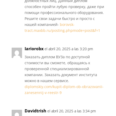
должностных лиц. Данный диплом
способен пройти лубую проверку, даже при
помощи профессионального оборудования.
Решите свои задачи быстро и просто с
нашей компанией-
borovsk-
tract.maxbb.ru/posting.phpmode=post&f=1
Iariorobx
el abril 20, 2025 a las 3:20 pm
Заказать диплом ВУЗа по доступной
стоимости вы сможете, обращаясь к
проверенной специализированной
компании. Заказать документ института
можно в нашем сервисе.
diplomskiy.com/kupit-diplom-ob-obrazovanii-
zanesennij-v-reestr-9
Davidtrish
el abril 20, 2025 a las 3:34 pm