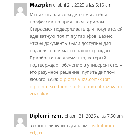
Mazrpkn
el abril 21, 2025 a las 5:16 am
Мы изготавливаем дипломы любой
профессии по приятным тарифам.
Стараемся поддерживать для покупателей
адекватную политику тарифов. Важно,
чтобы документы были доступны для
подавляющей массы наших граждан.
Приобретение документа, который
подтверждает обучение в университете, –
это разумное решение. Купить диплом
любого ВУЗа:
diploms-vuza.com/kupit-
diplom-o-srednem-spetsialnom-obrazovanii-
goznaka/
Diplomi_rzmt
el abril 21, 2025 a las 7:50 am
законно ли купить диплом
rusdiplomm-
orig.ru
.