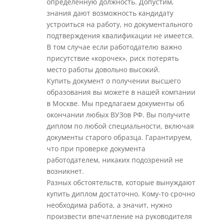
определенную должность. Допустим,
знания дают возможность кандидату
устроиться на работу, но документального
подтверждения квалификации не имеется.
В том случае если работодателю важно
присутствие «корочек», риск потерять
место работы довольно высокий.
Купить документ о получении высшего
образования вы можете в нашей компании
в Москве. Мы предлагаем документы об
окончании любых ВУЗов РФ. Вы получите
диплом по любой специальности, включая
документы старого образца. Гарантируем,
что при проверке документа
работодателем, никаких подозрений не
возникнет.
Разных обстоятельств, которые вынуждают
купить диплом достаточно. Кому-то срочно
необходима работа, а значит, нужно
произвести впечатление на руководителя