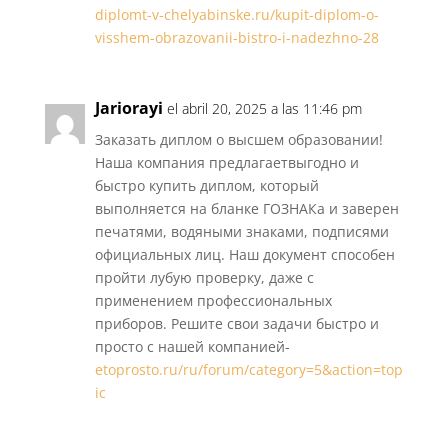
diplomt-v-chelyabinske.ru/kupit-diplom-o-
visshem-obrazovanii-bistro-i-nadezhno-28
Jariorayi
el abril 20, 2025 a las 11:46 pm
Заказать диплом о высшем образовании!
Наша компания предлагаетвыгодно и
быстро купить диплом, который
выполняется на бланке ГОЗНАКа и заверен
печатями, водяными знаками, подписями
официальных лиц. Наш документ способен
пройти лубую проверку, даже с
применением профессиональных
приборов. Решите свои задачи быстро и
просто с нашей компанией-
etoprosto.ru/ru/forum/category=5&action=top
ic