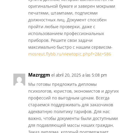
оригинальной бумаге и заверен мокрыми
печатями, штампами, подписями
должностных лиц. Документ способен
пройти любые проверки, даже с
использованием профессиональных
приборов. Решите свои задачи
максимально быстро с нашим сервисом-
mosreut.flybb.ru/viewtopic.phpf=2&t=586
Mazrggm
el abril 20, 2025 a las 5:08 pm
Мы готовы предложить дипломы
психологов, юристов, экономистов и других
профессий по выгодным ценам. Всегда
стараемся поддерживать для заказчиков
адекватную политику тарифов. Для нас
важно, чтобы документы были доступными
для подавляющей массы наших граждан.
Заказ диплома, который подтверждает