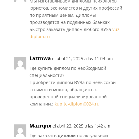
Мы изготавливаем дипломы психологов,
юристов, экономистов и других профессий
по приятным ценам. Дипломы
производятся на подлинных бланках
Быстро заказать диплом любого ВУЗа
vuz-
diplom.ru
Lazrnwa
el abril 21, 2025 a las 11:04 pm
Где купить диплом по необходимой
специальности?
Приобрести диплом ВУЗа по невысокой
стоимости можно, обращаясь к
проверенной специализированной
компании.:
kupite-diplom0024.ru
Mazrqnx
el abril 22, 2025 a las 1:42 am
Где заказать
диплом
по актуальной