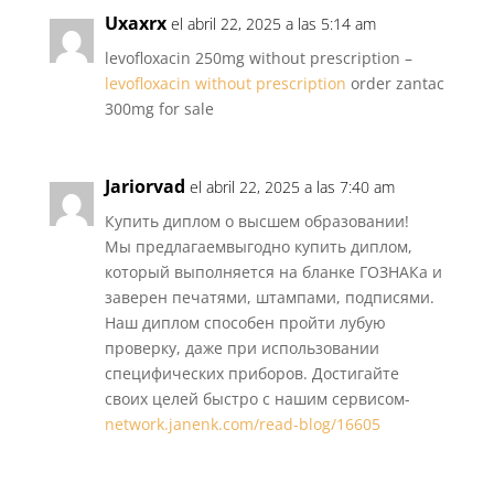
Uxaxrx
el abril 22, 2025 a las 5:14 am
levofloxacin 250mg without prescription –
levofloxacin without prescription
order zantac
300mg for sale
Jariorvad
el abril 22, 2025 a las 7:40 am
Купить диплом о высшем образовании!
Мы предлагаемвыгодно купить диплом,
который выполняется на бланке ГОЗНАКа и
заверен печатями, штампами, подписями.
Наш диплом способен пройти лубую
проверку, даже при использовании
специфических приборов. Достигайте
своих целей быстро с нашим сервисом-
network.janenk.com/read-blog/16605