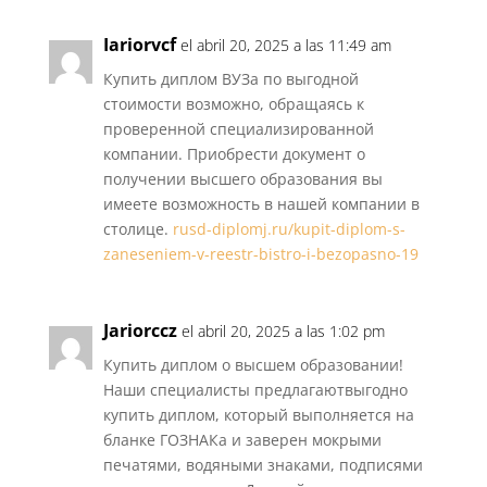
Iariorvcf
el abril 20, 2025 a las 11:49 am
Купить диплом ВУЗа по выгодной
стоимости возможно, обращаясь к
проверенной специализированной
компании. Приобрести документ о
получении высшего образования вы
имеете возможность в нашей компании в
столице.
rusd-diplomj.ru/kupit-diplom-s-
zaneseniem-v-reestr-bistro-i-bezopasno-19
Jariorccz
el abril 20, 2025 a las 1:02 pm
Купить диплом о высшем образовании!
Наши специалисты предлагаютвыгодно
купить диплом, который выполняется на
бланке ГОЗНАКа и заверен мокрыми
печатями, водяными знаками, подписями