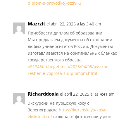
diplom-s-provodkoj-otzivi-3
Mazrzlt
el abril 22, 2025 a las 3:40 am
Приобрести диплом об образовании!
Мы предлагаем документы об окончании
любых университетов России. Документы
изготавливаются на оригинальных бланках
государственного образца.
o91746bp.beget.tech/2025/04/08/bystroe-
reshenie-voprosa-s-diplomom.html
Richarddoxia
el abril 22, 2025 a las 4:41 am
Экскурсии на Куршскую косу с
Зеленоградска
https://kurshskaya-kosa-
ekskursii.ru/
включают фотосессии у дюн