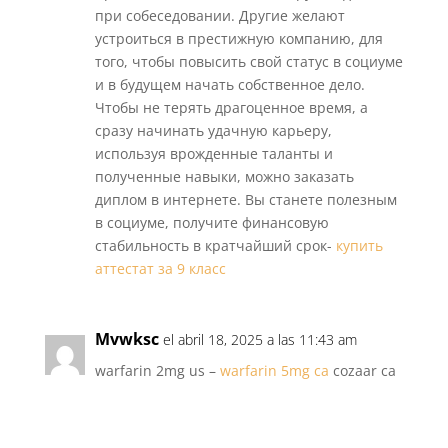
при собеседовании. Другие желают
устроиться в престижную компанию, для
того, чтобы повысить свой статус в социуме
и в будущем начать собственное дело.
Чтобы не терять драгоценное время, а
сразу начинать удачную карьеру,
используя врожденные таланты и
полученные навыки, можно заказать
диплом в интернете. Вы станете полезным
в социуме, получите финансовую
стабильность в кратчайший срок-
купить
аттестат за 9 класс
Mvwksc
el abril 18, 2025 a las 11:43 am
warfarin 2mg us –
warfarin 5mg ca
cozaar ca