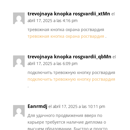
trevojnaya knopka rosgvardii_xtMn
el
abril 17, 2025 a las 4:16 pm
тревожная кнопка охрана росгвардия
тревожная кнопка охрана росгвардия
.
trevojnaya knopka rosgvardii_qbMn
el
abril 17, 2025 a las 6:09 pm
подключить тревожную кнопку росгвардия
подключить тревожную кнопку росгвардия
.
Eanrmdj
el abril 17, 2025 a las 10:11 pm
Для удачного продвижения вверх по
карьере требуется наличие диплома о
высшем образовании. Быстро и просто