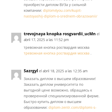
приобрести диплом ВУЗа у сильной
компании:
diplom4you.com/kupit-
nastoyashij-diplom-o-srednem-obrazovanii/
trevojnaya knopka rosgvardii_ucMn
el
abril 17, 2025 a las 11:52 pm
тревожная кнопка росгвардия москва
тревожная кнопка росгвардия москва
.
Sazrgyl
el abril 18, 2025 a las 12:35 am
Заказать диплом о высшем образовании!
Заказать диплом университета по
выгодной цене возможно, обращаясь к
проверенной специализированной фирме.
Быстро купить диплом о высшем
образовании:
diplom-zentr.com/diplomi-s-