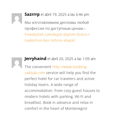
Sazrrrp
el abril 19, 2025 a las 6:46 pm
Мы изготавливаем дипломы любой
профессии по доступным ценам.–
freediplom.com/kupit-diplom-bistro-i-
nadezhno-bez-lishnix-xlopot/
Jerryhaind
el abril 20, 2025 a las 1:09 am
The convenient
http://www.booking-
zabljak.com
service will help you find the
perfect hotel for car travelers and active
holiday lovers. A wide range of
accommodation: from cozy guest houses to
modern hotels with parking, Wi-Fi and
breakfast. Book in advance and relax in
comfort in the heart of Montenegro!