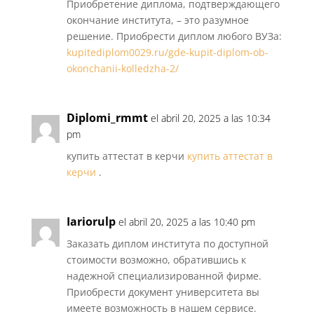
Приобретение диплома, подтверждающего
окончание института, – это разумное
решение. Приобрести диплом любого ВУЗа:
kupitediplom0029.ru/gde-kupit-diplom-ob-
okonchanii-kolledzha-2/
Diplomi_rmmt
el abril 20, 2025 a las 10:34
pm
купить аттестат в керчи
купить аттестат в
керчи
.
Iariorulp
el abril 20, 2025 a las 10:40 pm
Заказать диплом института по доступной
стоимости возможно, обратившись к
надежной специализированной фирме.
Приобрести документ университета вы
имеете возможность в нашем сервисе.