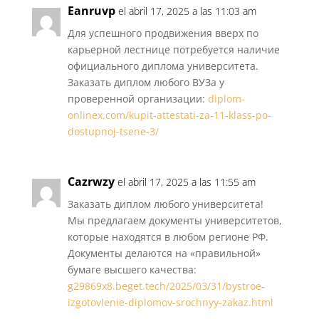
Eanruvp
el abril 17, 2025 a las 11:03 am
Для успешного продвижения вверх по
карьерной лестнице потребуется наличие
официального диплома университета.
Заказать диплом любого ВУЗа у
проверенной организации:
diplom-
onlinex.com/kupit-attestati-za-11-klass-po-
dostupnoj-tsene-3/
Cazrwzy
el abril 17, 2025 a las 11:55 am
Заказать диплом любого университета!
Мы предлагаем документы университетов,
которые находятся в любом регионе РФ.
Документы делаются на «правильной»
бумаге высшего качества:
g29869x8.beget.tech/2025/03/31/bystroe-
izgotovlenie-diplomov-srochnyy-zakaz.html