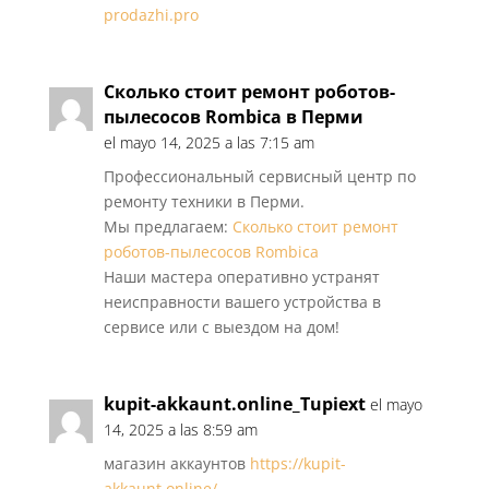
prodazhi.pro
Сколько стоит ремонт роботов-
пылесосов Rombica в Перми
el mayo 14, 2025 a las 7:15 am
Профессиональный сервисный центр по
ремонту техники в Перми.
Мы предлагаем:
Сколько стоит ремонт
роботов-пылесосов Rombica
Наши мастера оперативно устранят
неисправности вашего устройства в
сервисе или с выездом на дом!
kupit-akkaunt.online_Tupiext
el mayo
14, 2025 a las 8:59 am
магазин аккаунтов
https://kupit-
akkaunt.online/