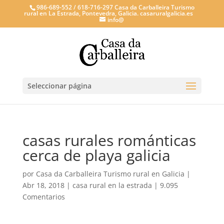
986-689-552 / 618-716-297 Casa da Carballeira Turismo
rural en La Estrada, Pontevedra, Galicia. casaruralgalicia.es
info@
Seleccionar página
casas rurales románticas
cerca de playa galicia
por
Casa da Carballeira Turismo rural en Galicia
|
Abr 18, 2018
|
casa rural en la estrada
|
9.095
Comentarios