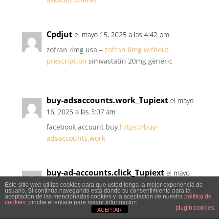
Cpdjut
el mayo 15, 2025 a las 4:42 pm
zofran 4mg usa –
zofran 8mg without
prescription
simvastatin 20mg generic
buy-adsaccounts.work_Tupiext
el mayo
16, 2025 a las 3:07 am
facebook account buy
https://buy-
adsaccounts.work
buy-ad-accounts.click_Tupiext
el mayo
16, 2025 a las 3:33 am
Este sitio web utiliza cookies para que usted tenga la mejor experiencia de
usuario. Si continúa navegando está dando su consentimiento para la
aceptación de las mencionadas cookies y la aceptación de nuestra
política de
facebook ads account for sale
buy facebook
cookies
, pinche el enlace para mayor información.
plugin cookies
profiles
ACEPTAR