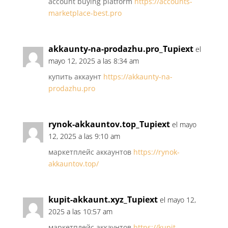
account buying platform
https://accounts-
marketplace-best.pro
akkaunty-na-prodazhu.pro_Tupiext
el
mayo 12, 2025 a las 8:34 am
купить аккаунт
https://akkaunty-na-
prodazhu.pro
rynok-akkauntov.top_Tupiext
el mayo
12, 2025 a las 9:10 am
маркетплейс аккаунтов
https://rynok-
akkauntov.top/
kupit-akkaunt.xyz_Tupiext
el mayo 12,
2025 a las 10:57 am
маркетплейс аккаунтов
https://kupit-