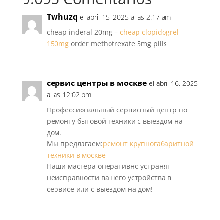
Twhuzq
el abril 15, 2025 a las 2:17 am
cheap inderal 20mg –
cheap clopidogrel
150mg
order methotrexate 5mg pills
сервис центры в москве
el abril 16, 2025
a las 12:02 pm
Профессиональный сервисный центр по
ремонту бытовой техники с выездом на
дом.
Мы предлагаем:
ремонт крупногабаритной
техники в москве
Наши мастера оперативно устранят
неисправности вашего устройства в
сервисе или с выездом на дом!